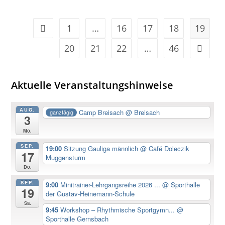
1
…
16
17
18
19
20
21
22
…
46
Aktuelle Veranstaltungshinweise
AUG.
Camp Breisach
@ Breisach
ganztägig
3
Mo.
SEP.
19:00
Sitzung Gauliga männlich
@ Café Doleczik
17
Muggensturm
Do.
SEP.
9:00
Minitrainer-Lehrgangsreihe 2026 ...
@ Sporthalle
19
der Gustav-Heinemann-Schule
Sa.
9:45
Workshop – Rhythmische Sportgymn...
@
Sporthalle Gernsbach