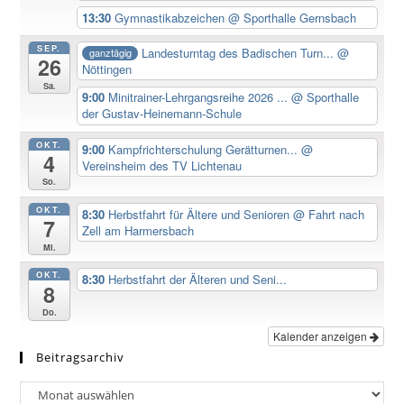
13:30
Gymnastikabzeichen
@ Sporthalle Gernsbach
SEP.
Landesturntag des Badischen Turn...
@
ganztägig
26
Nöttingen
Sa.
9:00
Minitrainer-Lehrgangsreihe 2026 ...
@ Sporthalle
der Gustav-Heinemann-Schule
OKT.
9:00
Kampfrichterschulung Gerätturnen...
@
4
Vereinsheim des TV Lichtenau
So.
OKT.
8:30
Herbstfahrt für Ältere und Senioren
@ Fahrt nach
7
Zell am Harmersbach
Mi.
OKT.
8:30
Herbstfahrt der Älteren und Seni...
8
Do.
Kalender anzeigen
Beitragsarchiv