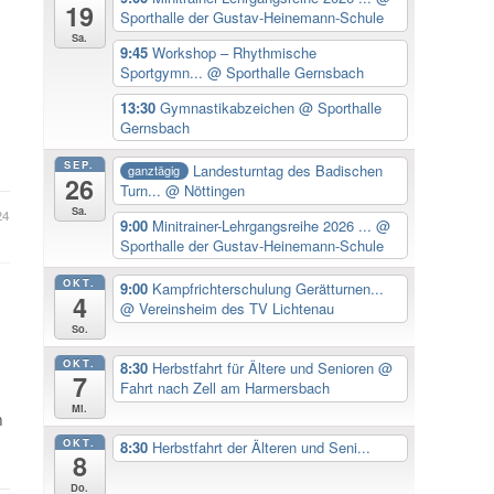
19
Sporthalle der Gustav-Heinemann-Schule
Sa.
9:45
Workshop – Rhythmische
Sportgymn...
@ Sporthalle Gernsbach
13:30
Gymnastikabzeichen
@ Sporthalle
Gernsbach
SEP.
Landesturntag des Badischen
ganztägig
26
Turn...
@ Nöttingen
Sa.
24
9:00
Minitrainer-Lehrgangsreihe 2026 ...
@
Sporthalle der Gustav-Heinemann-Schule
OKT.
9:00
Kampfrichterschulung Gerätturnen...
4
@ Vereinsheim des TV Lichtenau
So.
OKT.
8:30
Herbstfahrt für Ältere und Senioren
@
7
Fahrt nach Zell am Harmersbach
Mi.
n
OKT.
8:30
Herbstfahrt der Älteren und Seni...
8
Do.