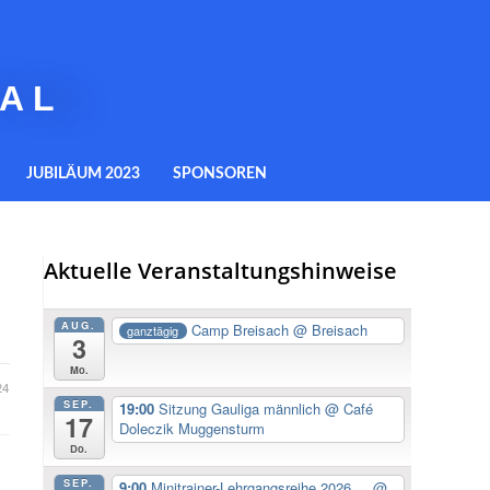
AL
JUBILÄUM 2023
SPONSOREN
Aktuelle Veranstaltungshinweise
AUG.
Camp Breisach
@ Breisach
ganztägig
3
Mo.
24
SEP.
19:00
Sitzung Gauliga männlich
@ Café
17
Doleczik Muggensturm
Do.
SEP.
9:00
Minitrainer-Lehrgangsreihe 2026 ...
@