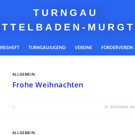
TURNGAU
ITTELBADEN-MURGT
HRESHEFT
TURNGAUJUGEND
VEREINE
FÖRDERVEREIN
ALLGEMEIN
Frohe Weihnachten
23. DEZEMBER 20
ALLGEMEIN