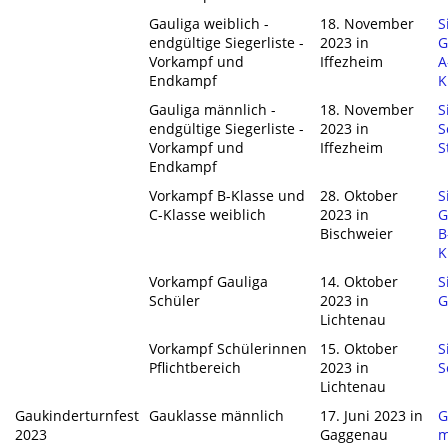
Gauliga weiblich -
18. November
S
endgültige Siegerliste -
2023 in
G
Vorkampf und
Iffezheim
A
Endkampf
K
Gauliga männlich -
18. November
S
endgültige Siegerliste -
2023 in
S
Vorkampf und
Iffezheim
S
Endkampf
Vorkampf B-Klasse und
28. Oktober
S
C-Klasse weiblich
2023 in
G
Bischweier
B
K
Vorkampf Gauliga
14. Oktober
S
Schüler
2023 in
G
Lichtenau
Vorkampf Schülerinnen
15. Oktober
S
Pflichtbereich
2023 in
S
Lichtenau
Gaukinderturnfest
Gauklasse männlich
17. Juni 2023 in
G
2023
Gaggenau
m