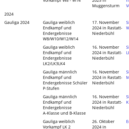
Vorkampf W8 - W14
2025 in
n
Muggensturm
V
2024
Gauliga 2024
Gauliga weiblich
17. November
S
Endkampf und
2024 in Rastatt-
W
Endergebnisse
Niederbühl
W8/W10/W12/W14
Gauliga weiblich
16. November
S
Endkampf und
2024 in Rastatt-
L
Endergebnisse
Niederbühl
LK2/LK3LK4
Gauliga männlich
16. November
S
Endkampf und
2024 in Rastatt-
M
Endergebnisse Schüler
Niederbühl
P-Stufen
Gauliga männlich
16. November
S
Endkampf und
2024 in Rastatt-
K
Endergebnisse
Niederbühl
A-Klasse und B-Klasse
Gauliga weiblich
26. Oktober
E
Vorkampf LK 2
2024 in