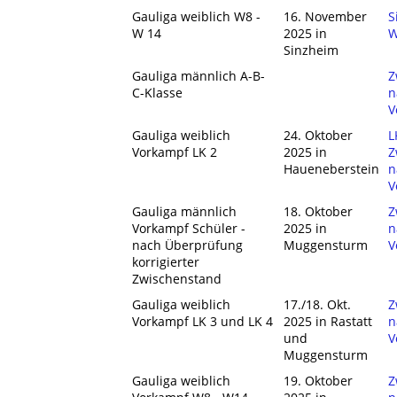
Gauliga weiblich W8 -
16. November
S
W 14
2025 in
W
Sinzheim
Gauliga männlich A-B-
Z
C-Klasse
n
V
Gauliga weiblich
24. Oktober
L
Vorkampf LK 2
2025 in
Z
Haueneberstein
n
V
Gauliga männlich
18. Oktober
Z
Vorkampf Schüler -
2025 in
n
nach Überprüfung
Muggensturm
V
korrigierter
Zwischenstand
Gauliga weiblich
17./18. Okt.
Z
Vorkampf LK 3 und LK 4
2025 in Rastatt
n
und
V
Muggensturm
Gauliga weiblich
19. Oktober
Z