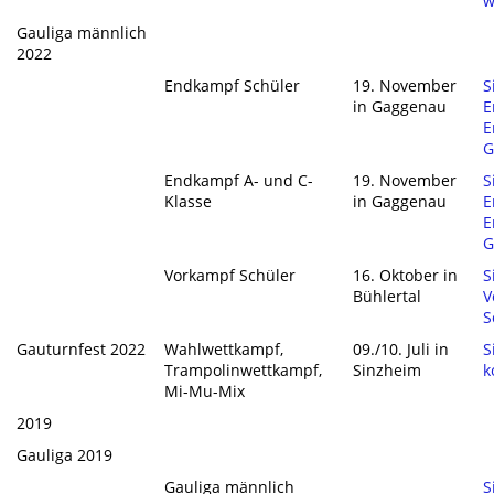
w
Gauliga männlich
2022
Endkampf Schüler
19. November
S
in Gaggenau
E
E
G
Endkampf A- und C-
19. November
S
Klasse
in Gaggenau
E
E
G
Vorkampf Schüler
16. Oktober in
S
Bühlertal
V
S
Gauturnfest 2022
Wahlwettkampf,
09./10. Juli in
S
Trampolinwettkampf,
Sinzheim
k
Mi-Mu-Mix
2019
Gauliga 2019
Gauliga männlich
S