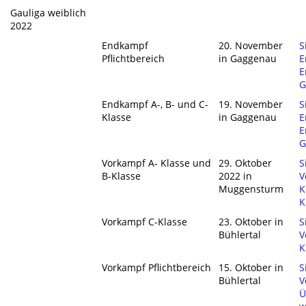
Gauliga weiblich
2022
Endkampf
20. November
S
Pflichtbereich
in Gaggenau
E
E
G
Endkampf A-, B- und C-
19. November
S
Klasse
in Gaggenau
E
E
G
Vorkampf A- Klasse und
29. Oktober
S
B-Klasse
2022 in
V
Muggensturm
K
K
Vorkampf C-Klasse
23. Oktober in
S
Bühlertal
V
K
Vorkampf Pflichtbereich
15. Oktober in
S
Bühlertal
V
Ü