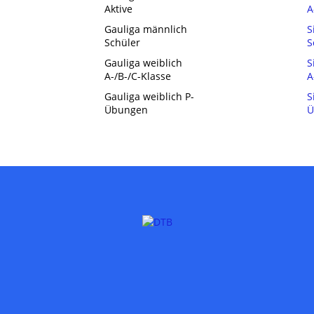
Aktive
A
Gauliga männlich
S
Schüler
S
Gauliga weiblich
S
A-/B-/C-Klasse
A
Gauliga weiblich P-
S
Übungen
Ü