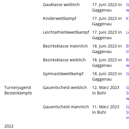
Gauklasse weiblich
17. Juni 2023 in
G
Gaggenau
w
Kinderwettkampf
17. Juni 2023 in
K
Gaggenau
Leichtathletikwettkampf
17. Juni 2023 in
L
Gaggenau
Bezirksklasse männlich
18. Juni 2023 in
B
Gaggenau
m
Bezirksklasse weiblich
18. Juni 2023 in
B
Gaggenau
w
Gymnastikwettkampf
18. Juni 2023 in
G
Gaggenau
Turnerjugend
Gauentscheid weiblich
12. März 2023
G
Bestenkämpfe
in Bühl
S
w
Gauentscheid männlich
11. März 2023
G
in Bühl
S
m
2022