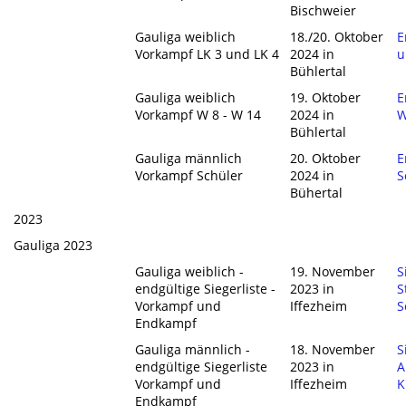
Bischweier
Gauliga weiblich
18./20. Oktober
E
Vorkampf LK 3 und LK 4
2024 in
u
Bühlertal
Gauliga weiblich
19. Oktober
E
Vorkampf W 8 - W 14
2024 in
W
Bühlertal
Gauliga männlich
20. Oktober
E
Vorkampf Schüler
2024 in
S
Bühertal
2023
Gauliga 2023
Gauliga weiblich -
19. November
S
endgültige Siegerliste -
2023 in
S
Vorkampf und
Iffezheim
S
Endkampf
Gauliga männlich -
18. November
S
endgültige Siegerliste
2023 in
A
Vorkampf und
Iffezheim
K
Endkampf