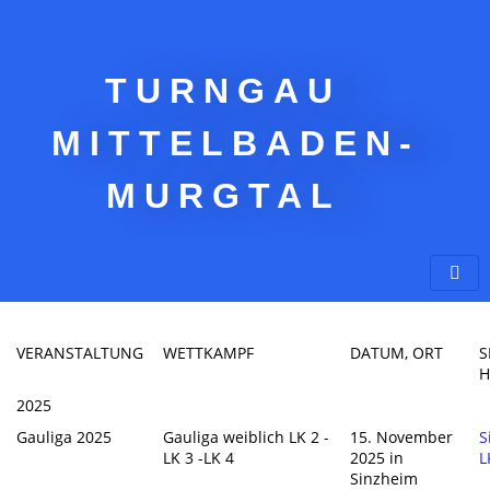
TURNGAU
MITTELBADEN-
MURGTAL
VERANSTALTUNG
WETTKAMPF
DATUM, ORT
S
H
2025
Gauliga 2025
Gauliga weiblich LK 2 -
15. November
S
LK 3 -LK 4
2025 in
L
Sinzheim