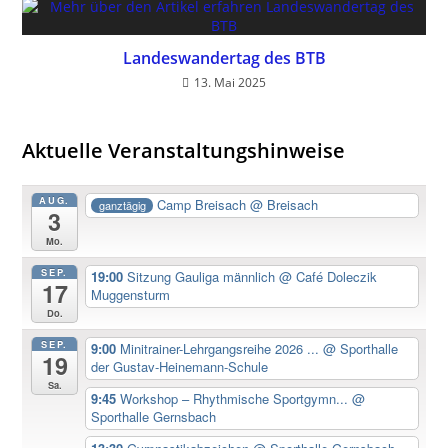
Landeswandertag des BTB
13. Mai 2025
Aktuelle Veranstaltungshinweise
AUG.
Camp Breisach
@ Breisach
ganztägig
3
Mo.
SEP.
19:00
Sitzung Gauliga männlich
@ Café Doleczik
17
Muggensturm
Do.
SEP.
9:00
Minitrainer-Lehrgangsreihe 2026 ...
@ Sporthalle
19
der Gustav-Heinemann-Schule
Sa.
9:45
Workshop – Rhythmische Sportgymn...
@
Sporthalle Gernsbach