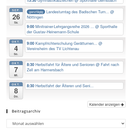
13:30
Gymnastikabzeichen
@ Sporthalle Gernsbach
SEP.
Landesturntag des Badischen Turn...
@
ganztägig
26
Nöttingen
Sa.
9:00
Minitrainer-Lehrgangsreihe 2026 ...
@ Sporthalle
der Gustav-Heinemann-Schule
OKT.
9:00
Kampfrichterschulung Gerätturnen...
@
4
Vereinsheim des TV Lichtenau
So.
OKT.
8:30
Herbstfahrt für Ältere und Senioren
@ Fahrt nach
7
Zell am Harmersbach
Mi.
OKT.
8:30
Herbstfahrt der Älteren und Seni...
8
Do.
Kalender anzeigen
Beitragsarchiv