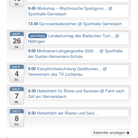
Sa.
9:45
Workshop – Rhythmische Sportgymn...
@
Sporthalle Gernsbach
13:30
Gymnastikabzeichen
@ Sporthalle Gernsbach
SEP.
Landesturntag des Badischen Turn...
@
ganztägig
26
Nöttingen
Sa.
9:00
Minitrainer-Lehrgangsreihe 2026 ...
@ Sporthalle
der Gustav-Heinemann-Schule
OKT.
9:00
Kampfrichterschulung Gerätturnen...
@
4
Vereinsheim des TV Lichtenau
So.
OKT.
8:30
Herbstfahrt für Ältere und Senioren
@ Fahrt nach
7
Zell am Harmersbach
Mi.
OKT.
8:30
Herbstfahrt der Älteren und Seni...
8
Do.
Kalender anzeigen